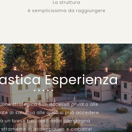
La struttura
è semplicissima da raggiungere
astica Esperienza
☆
☆
☆
☆
☆
zione strategica con accesso privato alle
ate di saturnia alle quali si può accedere
a un breve percorso nella campagna
rettamente in accappatoio e ciabatte!