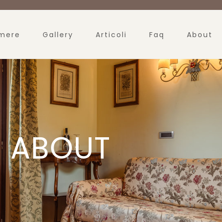
mere
Gallery
Articoli
Faq
About
ABOUT