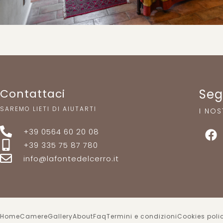
Contattaci
Seg
SAREMO LIETI DI AIUTARTI
I NOS
+39 0564 60 20 08
+39 335 75 87 780
info@lafontedelcerro.it
Home
Camere
Gallery
About
Faq
Termini e condizioni
Cookies poli