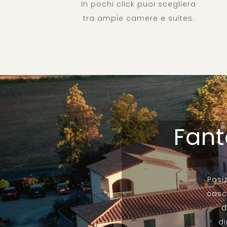
In pochi click puoi scegliera
tra ampie camere e suites.
Fant
Posi
casc
d
di