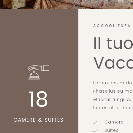
ACCOGLIENZA 
Il tu
Vac
Lorem ipsum dolo
18
Phasellus eu max
efficitur fringil
luctus et ultrices
CAMERE & SUITES
Camere
Suites