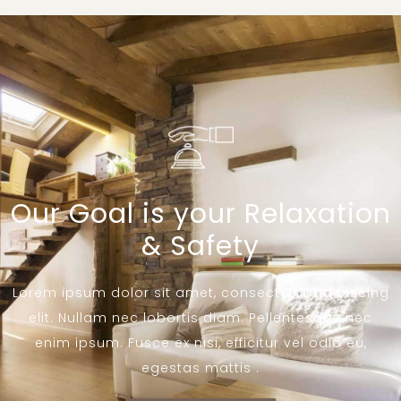
Our Goal is your Relaxation
& Safety
Lorem ipsum dolor sit amet, consectetur adipiscing
elit. Nullam nec lobortis diam. Pellentesque nec
enim ipsum. Fusce ex nisi, efficitur vel odio eu,
egestas mattis .