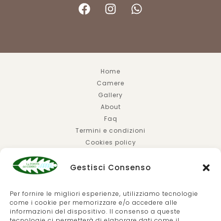
Home
Camere
Gallery
About
Faq
Termini e condizioni
Cookies policy
Privacy policy
Gestisci Consenso
Per fornire le migliori esperienze, utilizziamo tecnologie
come i cookie per memorizzare e/o accedere alle
© 2026 | HOTEL LA FONTE DEL CERRO SATURNIA |
S.P.
informazioni del dispositivo. Il consenso a queste
tecnologie ci permetterà di elaborare dati come il