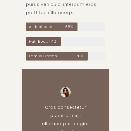
purus vehicula, interdum eros
porttitor, ullamcorp.
All Included
65%
Half Board
44%
Family Option
78%
Cras consectetur
placerat nisl,
ullamcorper feugiat