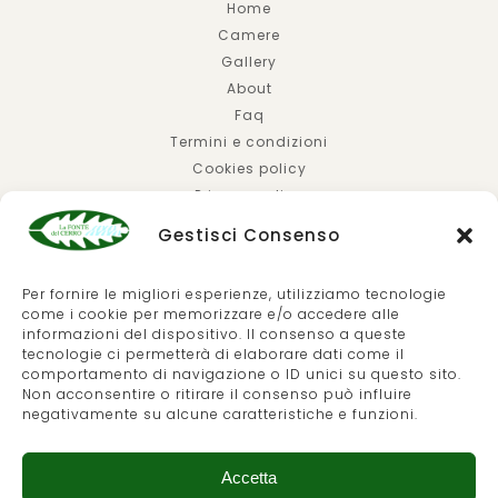
Home
Camere
Gallery
About
Faq
Termini e condizioni
Cookies policy
Privacy policy
Gestisci Consenso
Per fornire le migliori esperienze, utilizziamo tecnologie
come i cookie per memorizzare e/o accedere alle
© 2026 | HOTEL LA FONTE DEL CERRO SATURNIA |
S.P.
informazioni del dispositivo. Il consenso a queste
tecnologie ci permetterà di elaborare dati come il
10 DELLA FOLLONATA KM 3+500 | P.IVA 01564720538
comportamento di navigazione o ID unici su questo sito.
CIN HOTEL: IT053014A12G5N9CSM | CIN RTA:
Non acconsentire o ritirare il consenso può influire
negativamente su alcune caratteristiche e funzioni.
IT053014A1IC2AQPJU
Sito realizzato con la consulenza di
ebsol.it
|
Fotografie di
Accetta