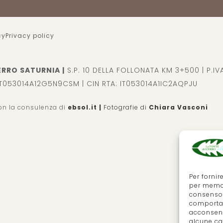
cy
Privacy policy
ERRO SATURNIA |
S.P. 10 DELLA FOLLONATA KM 3+500 | P.I
IT053014A12G5N9CSM | CIN RTA: IT053014A1IC2AQPJU
con la consulenza di
ebsol.it
|
Fotografie di
Chiara Vasconi
Per fornir
per memor
consenso 
comportam
acconsent
alcune car