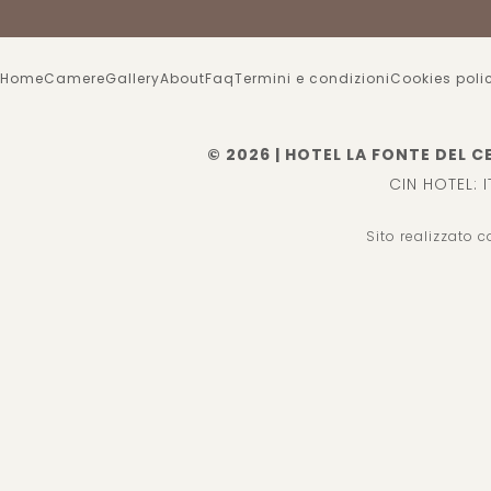
Home
Camere
Gallery
About
Faq
Termini e condizioni
Cookies poli
© 2026 | HOTEL LA FONTE DEL C
CIN HOTEL: 
Sito realizzato 