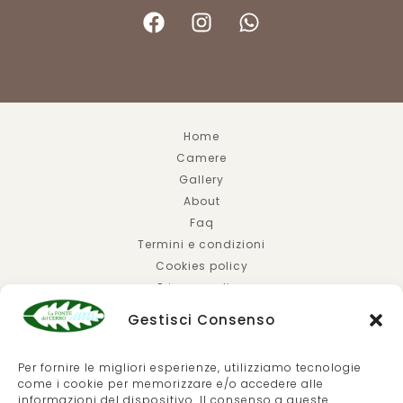
Home
Camere
Gallery
About
Faq
Termini e condizioni
Cookies policy
Privacy policy
Gestisci Consenso
Per fornire le migliori esperienze, utilizziamo tecnologie
come i cookie per memorizzare e/o accedere alle
© 2026 | HOTEL LA FONTE DEL CERRO SATURNIA |
S.P.
informazioni del dispositivo. Il consenso a queste